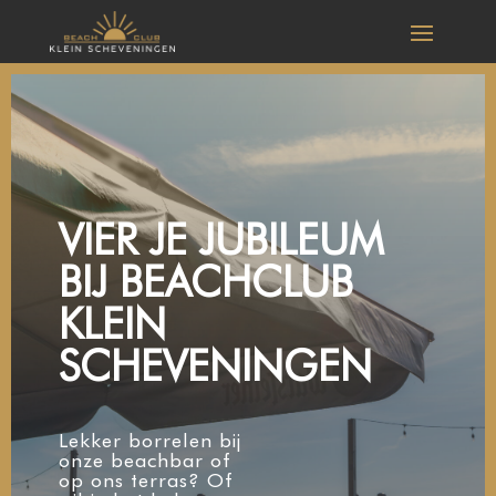
VIER JE JUBILEUM
BIJ BEACHCLUB
KLEIN
SCHEVENINGEN
Lekker borrelen bij
onze beachbar of
op ons terras? Of