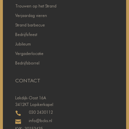
Trouwen op het Strand
Verjaardag vieren
Strand barbecue
Bedrijfsfeest
Jubileum
Vergaderlocatie
Bedrijfsborrel
CONTACT
Lekdijk-Oost 16A
3412KT Lopikerkapel
030 2430112

info@bcks.nl

KVK: 30153435